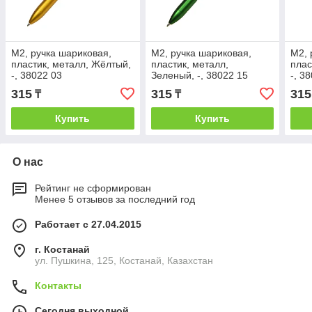
M2, ручка шариковая,
M2, ручка шариковая,
M2, 
пластик, металл, Жёлтый,
пластик, металл,
плас
-, 38022 03
Зеленый, -, 38022 15
-, 3
315
315
315
₸
₸
Купить
Купить
О нас
Рейтинг не сформирован
Менее 5 отзывов за последний год
Работает с 27.04.2015
г. Костанай
ул. Пушкина, 125, Костанай, Казахстан
Контакты
Сегодня выходной