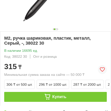
M2, ручка шариковая, пластик, металл,
Серый, -, 38022 30
В наличии 16695 ед.
Код: 38022 30
Опт и розница
315
₸
Минимальная сумма заказа на сайте — 50 000 ₸
306 ₸
от 500 шт.
296 ₸
от 1000 шт.
287 ₸
от 2000 шт.
2
Купить