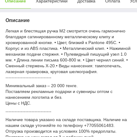
Описание
Характеристики
Доставка
Оплата
Усл
Описание
Легкая и блестящая ручка M2 смотрится очень гармонично
благодаря сатинированному металлическому клипу и
хромированной кнопке. • Цвет, близкий к Pantone 495С. •
Корпус и из ABS пластика. • Металлический клип. • Нажимной
механизм подачи стержня. • Пулевидный пишущий узел 1.0
мм. • Длина линии письма 600-800 м. • Цвет чернил синий. •
Сменный стержень X-20.• Виды нанесения: тампопечать,
лазерная гравировка, круговая шелкография.
------------------------------
Минимальный заказ – 20 000 тенге.
Поставляем рекламные подарки и сувениры оптом с
нанесением логотипа и без.
Цены с НДС.
------------------------------
Наличие товара указано на складе поставщика. Наличие на
нашем складе уточняйте по телефону +77055061483.
Отгрузка производится на условиях 100% предоплаты.
Поставка на наш склад от 3-x рабочих дней