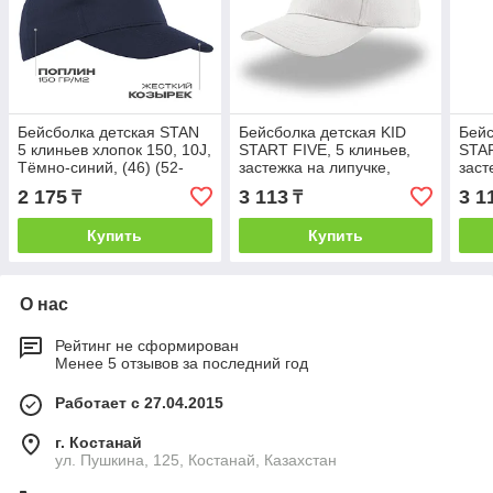
Бейсболка детская STAN
Бейсболка детская KID
Бейс
5 клиньев хлопок 150, 10J,
START FIVE, 5 клиньев,
STAR
Тёмно-синий, (46) (52-
застежка на липучке,
заст
54/ONE SIZE)
Белый, -, 25480.01
Голу
2 175
3 113
3 1
₸
₸
Купить
Купить
О нас
Рейтинг не сформирован
Менее 5 отзывов за последний год
Работает с 27.04.2015
г. Костанай
ул. Пушкина, 125, Костанай, Казахстан