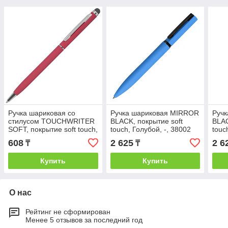
Ручка шариковая со
Ручка шариковая MIRROR
Руч
стилусом TOUCHWRITER
BLACK, покрытие soft
BLAC
SOFT, покрытие soft touch,
touch, Голубой, -, 38002
touc
Красный, -, 1105G 08
22
27
608
2 625
2 6
₸
₸
Купить
Купить
О нас
Рейтинг не сформирован
Менее 5 отзывов за последний год