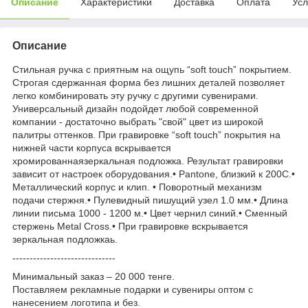
Описание
Характеристики
Доставка
Оплата
Усл
Описание
Стильная ручка с приятным на ощупь “soft touch” покрытием.
Строгая сдержанная форма без лишних деталей позволяет
легко комбинировать эту ручку с другими сувенирами.
Универсальный дизайн подойдет любой современной
компании - достаточно выбрать "свой" цвет из широкой
палитры оттенков. При гравировке “soft touch” покрытия на
нижней части корпуса вскрывается
хромированнаязеркальная подложка. Результат гравировки
зависит от настроек оборудования.• Pantone, близкий к 200C.•
Металлический корпус и клип. • Поворотный механизм
подачи стержня.• Пулевидный пишущий узел 1.0 мм.• Длина
линии письма 1000 - 1200 м.• Цвет чернил синий.• Сменный
стержень Metal Cross.• При гравировке вскрывается
зеркальная подложкаь.
------------------------------
Минимальный заказ – 20 000 тенге.
Поставляем рекламные подарки и сувениры оптом с
нанесением логотипа и без.