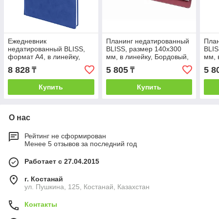
Ежедневник
Планинг недатированный
Пла
недатированный BLISS,
BLISS, размер 140х300
BLIS
формат А4, в линейку,
мм, в линейку, Бордовый,
мм, 
Синий, -, 24602 25
-, 24603 13
Кори
8 828
5 805
5 8
₸
₸
Купить
Купить
О нас
Рейтинг не сформирован
Менее 5 отзывов за последний год
Работает с 27.04.2015
г. Костанай
ул. Пушкина, 125, Костанай, Казахстан
Контакты