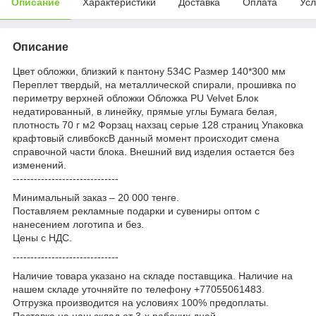
Описание
Характеристики
Доставка
Оплата
Усл
Описание
Цвет обложки, близкий к пантону 534C Размер 140*300 мм
Переплет твердый, на металлической спирали, прошивка по
периметру верхней обложки Обложка PU Velvet Блок
недатированный, в линейку, прямые углы Бумага белая,
плотность 70 г м2 Форзац нахзац серые 128 страниц Упаковка
крафтовый сливбоксВ данный момент происходит смена
справочной части блока. Внешний вид изделия остается без
изменений.
------------------------------
Минимальный заказ – 20 000 тенге.
Поставляем рекламные подарки и сувениры оптом с
нанесением логотипа и без.
Цены с НДС.
------------------------------
Наличие товара указано на складе поставщика. Наличие на
нашем складе уточняйте по телефону +77055061483.
Отгрузка производится на условиях 100% предоплаты.
Поставка на наш склад от 3-x рабочих дней