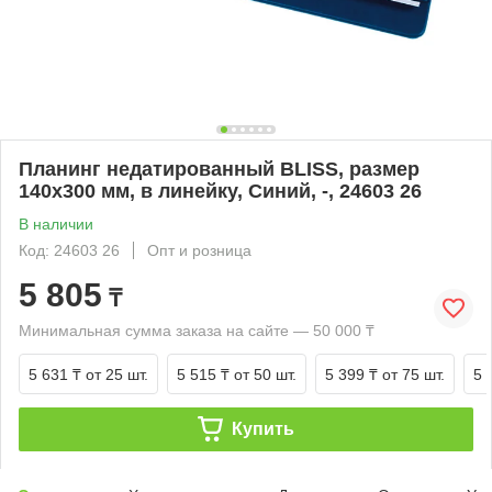
Планинг недатированный BLISS, размер
140х300 мм, в линейку, Синий, -, 24603 26
В наличии
Код: 24603 26
Опт и розница
5 805
₸
Минимальная сумма заказа на сайте — 50 000 ₸
5 631 ₸
от 25 шт.
5 515 ₸
от 50 шт.
5 399 ₸
от 75 шт.
5 
Купить