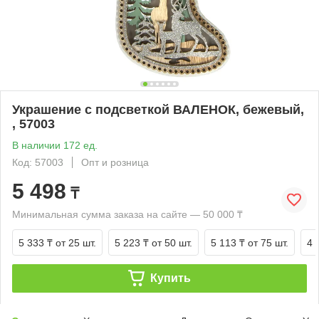
Украшение с подсветкой ВАЛЕНОК, бежевый,
, 57003
В наличии 172 ед.
Код: 57003
Опт и розница
5 498
₸
Минимальная сумма заказа на сайте — 50 000 ₸
5 333 ₸
от 25 шт.
5 223 ₸
от 50 шт.
5 113 ₸
от 75 шт.
4 
Купить