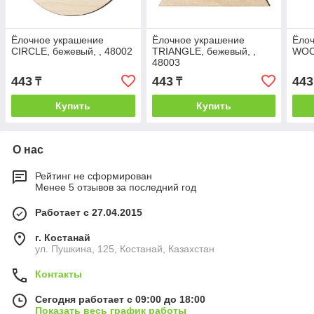
Ёлочное украшение
Ёлочное украшение
Ёло
CIRCLE, бежевый, , 48002
TRIANGLE, бежевый, ,
WOOD
48003
443
443
443
₸
₸
Купить
Купить
О нас
Рейтинг не сформирован
Менее 5 отзывов за последний год
Работает с 27.04.2015
г. Костанай
ул. Пушкина, 125, Костанай, Казахстан
Контакты
Сегодня работает с 09:00 до 18:00
Показать весь график работы