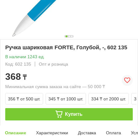
Ручка шариковая FORTE, Голубой, -, 602 135
В наличии 1243 ед.
Код: 602 135
Опт и розница
368
₸
Минимальная сумма заказа на сайте — 50 000 ₸
356 ₸
от 500 шт.
345 ₸
от 1000 шт.
334 ₸
от 2000 шт.
3
Купить
Описание
Характеристики
Доставка
Оплата
Усл