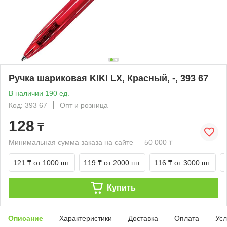
Ручка шариковая KIKI LX, Красный, -, 393 67
В наличии 190 ед.
Код: 393 67
Опт и розница
128
₸
Минимальная сумма заказа на сайте — 50 000 ₸
121 ₸
от 1000 шт.
119 ₸
от 2000 шт.
116 ₸
от 3000 шт.
Купить
Описание
Характеристики
Доставка
Оплата
Усл