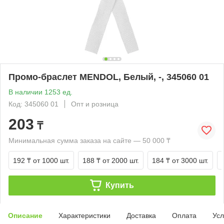
Промо-браслет MENDOL, Белый, -, 345060 01
В наличии 1253 ед.
Код: 345060 01
Опт и розница
203
₸
Минимальная сумма заказа на сайте — 50 000 ₸
192 ₸
от 1000 шт.
188 ₸
от 2000 шт.
184 ₸
от 3000 шт.
Купить
Описание
Характеристики
Доставка
Оплата
Усл