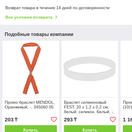
Возврат товара в течение 14 дней по договоренности
Все условия возврата
Подобные товары компании
Промо-браслет MENDOL,
Браслет силиконовый
Пром
Оранжевый, -, 345060 05
FEST; 20 x 1,2 x 0,2 см;
(10/
белый; силикон, Белый, -,
50140 01
203
293
1 1
₸
₸
Купить
Купить