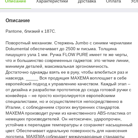
Описание
Характеристики
Доставка
Оплата
Усл
Описание
Pantone, близкий к 187С.
Поворотный механизм. Стержень Jumbo с синими чернилами
Dokumental обеспечивает до 2500 м письма. Толщина
пишущего узла 1 мм. Ручка FLOW PURE имеет те же черты,
что и большинство современных гаджетов: это четкие линии,
минимум деталей, максимальная эргономичность.
Достаточно однажды взять ее в руку, чтобы влюбиться раз и
навсегда. _____ Вся продукция MAXEMA воплощает в себе
европейский подход к управлению качеством. Каждый этап –
от дизайна и разработки прототипов до схода готовой ручки с
конвейера – не просто контролируется европейскими
специалистами, но и осуществляется непосредственно в
Италии, с соблюдением строгих внутренних стандартов.
MAXEMA производит ручки из качественного ABS-пластика от
немецких производителей. Он нетоксичен, ударопрочен,
устойчив к перепадам температуры и сохраняет насыщенный
цвет. Обеспечивает идеальную поверхность для нанесения
логотипа. MAXEMA соблюдает международные стандарты