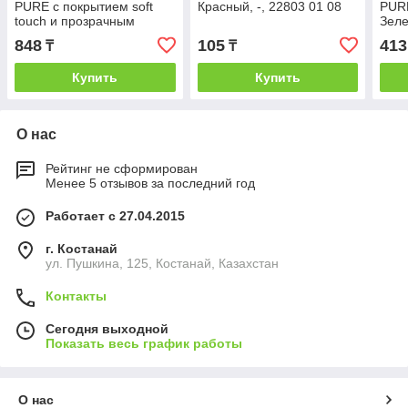
PURE c покрытием soft
Красный, -, 22803 01 08
PURE
touch и прозрачным
Зеле
клипом, Красный, -, 29418
848
105
413
₸
₸
08
Купить
Купить
О нас
Рейтинг не сформирован
Менее 5 отзывов за последний год
Работает с 27.04.2015
г. Костанай
ул. Пушкина, 125, Костанай, Казахстан
Контакты
Сегодня выходной
Показать весь график работы
О нас