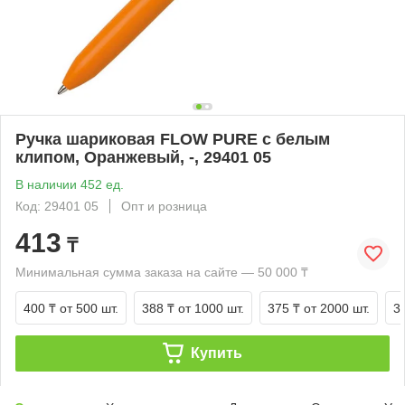
Ручка шариковая FLOW PURE с белым
клипом, Оранжевый, -, 29401 05
В наличии 452 ед.
Код: 29401 05
Опт и розница
413
₸
Минимальная сумма заказа на сайте — 50 000 ₸
400 ₸
от 500 шт.
388 ₸
от 1000 шт.
375 ₸
от 2000 шт.
3
Купить