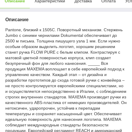
Описание
Характеристики
Доставка
Оплата
Усл
Описание
Pantone, близкий к 1505С. Поворотный механизм. Стержень
Jumbo с синими чернилами Dokumental обеспечивает до
2500 м письма. Толщина пишущего узла 1 мм. Если нужно
особым образом выделить логотип, хорошим решением
станет ручка FLOW PURE с белым клипом. Контрастируя с
матовой цветной поверхностью корпуса, клип создает
безупречный фон для любого нанесения. _____ Вся
продукция MAXEMA воплощает в себе европейский подход к
управлению качеством. Каждый этап – от дизайна и
разработки прототипов до схода готовой ручки с конвейера –
не просто контролируется европейскими специалистами, но
и осуществляется непосредственно в Италии, с соблюдением
строгих внутренних стандартов. MAXEMA производит ручки из
качественного ABS-пластика от немецких производителей. Он
нетоксичен, ударопрочен, устойчив к перепадам
температуры и сохраняет насыщенный цвет. Обеспечивает
идеальную поверхность для нанесения логотипа. MAXEMA
соблюдает международные стандарты безопасности
продукции. Европейский регламент REACH и американский