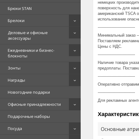
немецких производит
поверхность для нан
Брюки STAN
американский TSCA о
использование опасны
Брелоки
------------------------------
Деловые и офисные
Минимальный заказ – 
аксессуары
Поставляем рекламны
Цены с НДС.
Ежедневники и бизнес-
------------------------------
блокноты
Наличие товара указ
Зонты
предоплаты. Поставка
------------------------------
Награды
Оперативно отправим
Новогодние подарки
------------------------------
Для рекламных агент
Офисные принадлежности
Характеристик
Подарочные наборы
Основные атри
Посуда