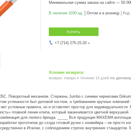
Минимальная сумма заказа на сайте — 50 00
В наличии 1030 ед.
Оптом и в розницу
Код
Купить
+7 (714) 275-15-20
возврат товара в течение 14 дней
по догово
1505С. Поворотный механизм. Стержень Jumbo с синими чернилами Dokum
утом успешности был деловой костюм, а требованием крупных компаний –
ает условные правила, но и оставляет простор для индивидуальности. Р
сть» плавной линии клипа, который заканчивается цветной верхушкой. 
комбинация для любого бренда. _____ Вся продукция MAXEMA воплощае
разработки прототипов до схода готовой ручки с конвейера – не просто 
средственно в Италии, с соблюдением строгих внутренних стандартов. 