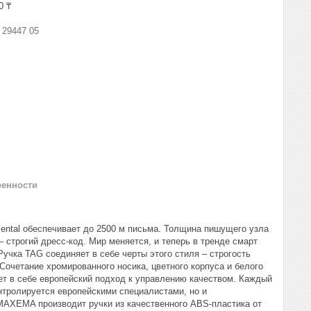
0 ₸
:
29447 05
ренности
ental обеспечивает до 2500 м письма. Толщина пишущего узла
 строгий дресс-код. Мир меняется, и теперь в тренде смарт
учка TAG соединяет в себе черты этого стиля – строгость
Сочетание хромированного носика, цветного корпуса и белого
т в себе европейский подход к управлению качеством. Каждый
контролируется европейскими специалистами, но и
MAXEMA производит ручки из качественного ABS-пластика от