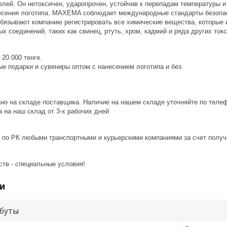
елей. Он нетоксичен, ударопрочен, устойчив к перепадам температуры 
есения логотипа. MAXEMA соблюдает международные стандарты безопа
бязывают компанию регистрировать все химические вещества, которые 
х соединений, таких как свинец, ртуть, хром, кадмий и ряда других ток
20 000 тенге.
е подарки и сувениры оптом с нанесением логотипа и без.
ано на складе поставщика. Наличие на нашем складе уточняйте по теле
 на наш склад от 3-x рабочих дней
 по РК любыми транспортными и курьерскими компаниями за счет получ
ств - специальные условия!
и
буты