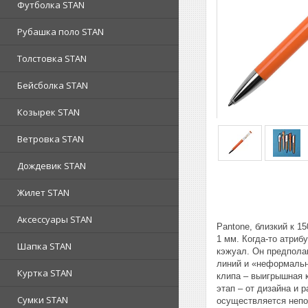
Футболка STAN
Рубашка поло STAN
Толстовка STAN
Бейсболка STAN
Козырек STAN
Ветровка STAN
Дождевик STAN
Жилет STAN
Аксессуары STAN
Pantone, близкий к 
1 мм. Когда-то атриб
Шапка STAN
кэжуал. Он предполаг
линий и «неформально
Куртка STAN
клипа – выигрышная 
этап – от дизайна и 
Сумки STAN
осуществляется непо