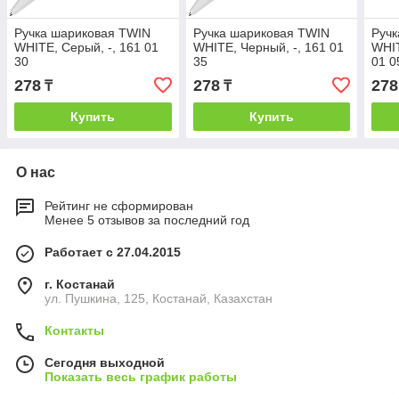
Ручка шариковая TWIN
Ручка шариковая TWIN
Ручк
WHITE, Серый, -, 161 01
WHITE, Черный, -, 161 01
WHIT
30
35
01 0
278
278
278
₸
₸
Купить
Купить
О нас
Рейтинг не сформирован
Менее 5 отзывов за последний год
Работает с 27.04.2015
г. Костанай
ул. Пушкина, 125, Костанай, Казахстан
Контакты
Сегодня выходной
Показать весь график работы