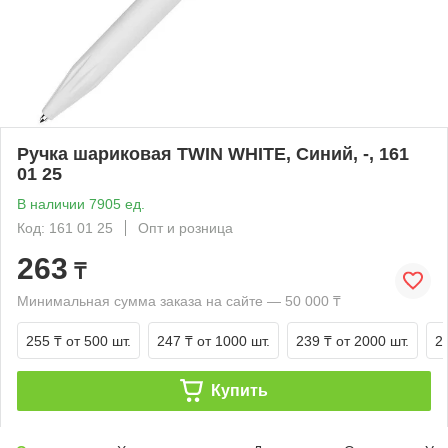
Ручка шариковая TWIN WHITE, Синий, -, 161
01 25
В наличии 7905 ед.
Код: 161 01 25
Опт и розница
263
₸
Минимальная сумма заказа на сайте — 50 000 ₸
255 ₸
от 500 шт.
247 ₸
от 1000 шт.
239 ₸
от 2000 шт.
2
Купить