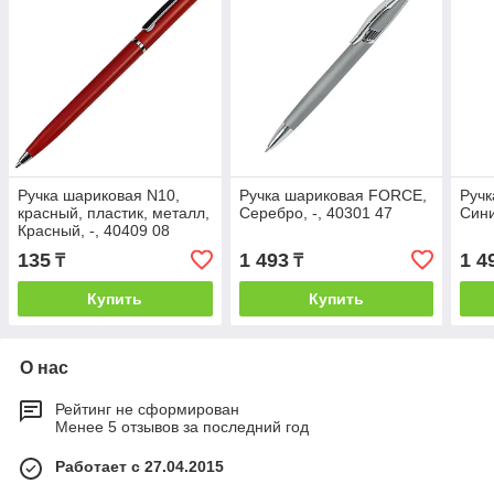
Ручка шариковая N10,
Ручка шариковая FORCE,
Руч
красный, пластик, металл,
Серебро, -, 40301 47
Сини
Красный, -, 40409 08
135
1 493
1 4
₸
₸
Купить
Купить
О нас
Рейтинг не сформирован
Менее 5 отзывов за последний год
Работает с 27.04.2015