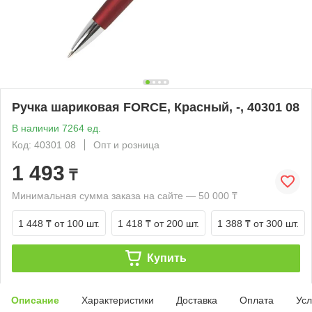
Ручка шариковая FORCE, Красный, -, 40301 08
В наличии 7264 ед.
Код: 40301 08
Опт и розница
1 493
₸
Минимальная сумма заказа на сайте — 50 000 ₸
1 448 ₸
от 100 шт.
1 418 ₸
от 200 шт.
1 388 ₸
от 300 шт.
Купить
Описание
Характеристики
Доставка
Оплата
Усл