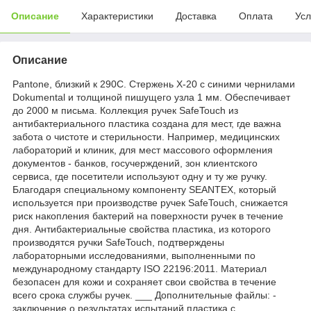
Описание
Характеристики
Доставка
Оплата
Усл
Описание
Pantone, близкий к 290C. Стержень X-20 с синими чернилами
Dokumental и толщиной пишущего узла 1 мм. Обеспечивает
до 2000 м письма. Коллекция ручек SafeTouch из
антибактериального пластика создана для мест, где важна
забота о чистоте и стерильности. Например, медицинских
лабораторий и клиник, для мест массового оформления
документов - банков, госучерждений, зон клиентского
сервиса, где посетители используют одну и ту же ручку.
Благодаря специальному компоненту SEANTEX, который
используется при производстве ручек SafeTouch, снижается
риск накопления бактерий на поверхности ручек в течение
дня. Антибактериальные свойства пластика, из которого
производятся ручки SafeTouch, подтверждены
лабораторными исследованиями, выполненными по
международному стандарту ISO 22196:2011. Материал
безопасен для кожи и сохраняет свои свойства в течение
всего срока службы ручек. ___ Дополнительные файлы: -
заключение о результатах испытаний пластика c