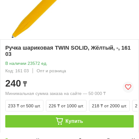
Ручка шариковая TWIN SOLID, Жёлтый, -, 161
03
В наличии 23572 ед.
Код: 161 03
Опт и розница
240
₸
Минимальная сумма заказа на сайте — 50 000 ₸
233 ₸
от 500 шт.
226 ₸
от 1000 шт.
218 ₸
от 2000 шт.
2
Купить