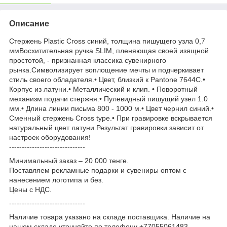
Описание
Стержень Plastic Cross синий, толщина пишущего узла 0,7
ммВосхитительная ручка SLIM, пленяющая своей изящной
простотой, - признанная классика сувенирного
рынка.Символизирует воплощение мечты и подчеркивает
стиль своего обладателя.• Цвет, близкий к Pantone 7644С.•
Корпус из латуни.• Металлический и клип. • Поворотный
механизм подачи стержня.• Пулевидный пишущий узел 1.0
мм.• Длина линии письма 800 - 1000 м.• Цвет чернил синий.•
Сменный стержень Сross type.• При гравировке вскрывается
натуральный цвет латуни.Результат гравировки зависит от
настроек оборудования!
------------------------------
Минимальный заказ – 20 000 тенге.
Поставляем рекламные подарки и сувениры оптом с
нанесением логотипа и без.
Цены с НДС.
------------------------------
Наличие товара указано на складе поставщика. Наличие на
нашем складе уточняйте по телефону +77055061483.