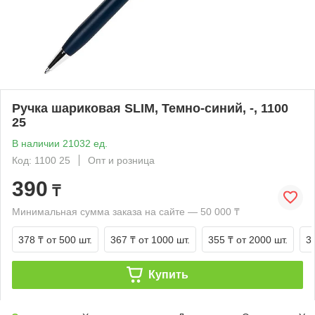
Ручка шариковая SLIM, Темно-синий, -, 1100
25
В наличии 21032 ед.
Код: 1100 25
Опт и розница
390
₸
Минимальная сумма заказа на сайте — 50 000 ₸
378 ₸
от 500 шт.
367 ₸
от 1000 шт.
355 ₸
от 2000 шт.
3
Купить