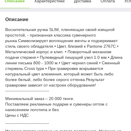
Описание
Характеристики
Доставка
Оплата
Усл
Описание
Восхитительная ручка SLIM, пленяющая своей изящной
простотой, - признанная классика сувенирного
рынка.Символизирует воплощение мечты и подчеркивает
стиль своего обладателя.• Цвет, близкий к Pantone 2767C.•
Металлический корпус и клип. • Поворотный механизм
подачи стержня.• Пулевидный пишущий узел 1.0 мм.• Длина
линии письма 800 - 1000 м.• Цвет чернил синий.• Сменный
стержень Сross type.• При гравировке вскрывается
натуральный цвет алюминия, который может быть либо
более белый, либо более серого оттенка.Результат
гравировки зависит от настроек оборудования!
------------------------------
Минимальный заказ – 20 000 тенге.
Поставляем рекламные подарки и сувениры оптом с
нанесением логотипа и без.
Цены с НДС.
------------------------------
Наличие товара указано на складе поставщика. Наличие на