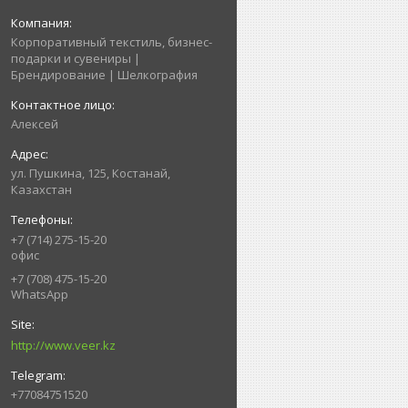
Корпоративный текстиль, бизнес-
подарки и сувениры |
Брендирование | Шелкография
Алексей
ул. Пушкина, 125, Костанай,
Казахстан
+7 (714) 275-15-20
офис
+7 (708) 475-15-20
WhatsApp
http://www.veer.kz
+77084751520