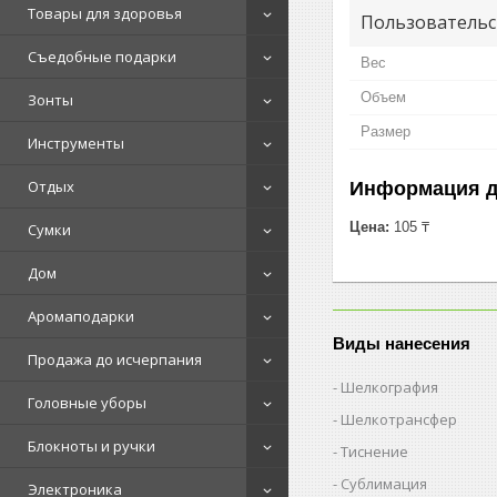
Товары для здоровья
Пользовательс
Съедобные подарки
Вес
Объем
Зонты
Размер
Инструменты
Отдых
Информация д
Цена:
105 ₸
Сумки
Дом
Аромаподарки
Виды нанесения
Продажа до исчерпания
Шелкография
Головные уборы
Шелкотрансфер
Блокноты и ручки
Тиснение
Сублимация
Электроника