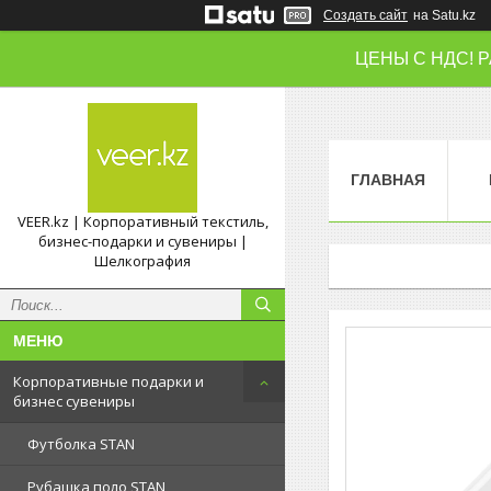
Создать сайт
на Satu.kz
ЦЕНЫ С НДС! 
ГЛАВНАЯ
VEER.kz | Корпоративный текстиль,
бизнес-подарки и сувениры |
Шелкография
Корпоративные подарки и
бизнес сувениры
Футболка STAN
Рубашка поло STAN