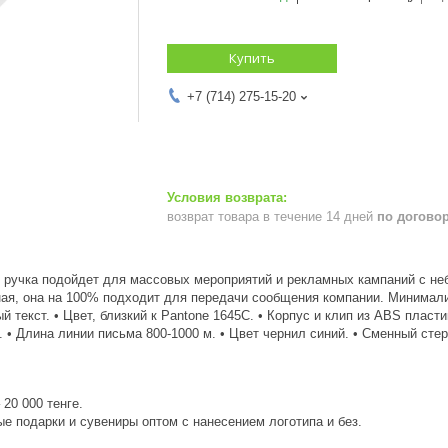
Купить
+7 (714) 275-15-20
возврат товара в течение 14 дней
по догово
 ручка подойдет для массовых мероприятий и рекламных кампаний с не
ная, она на 100% подходит для передачи сообщения компании. Минимал
й текст. • Цвет, близкий к Pantone 1645C. • Корпус и клип из ABS плас
 • Длина линии письма 800-1000 м. • Цвет чернил синий. • Сменный стер
20 000 тенге.
е подарки и сувениры оптом с нанесением логотипа и без.