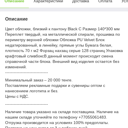
Описание
Характеристики
Доставка
Оплата
Усл
Описание
Цвет обложки, близкий к пантону Black C Размер 140*300 мм
Переплет твердый, на металлической спирали, прошивка по
периметру верхней обложки Обложка PU Velvet Блок
недатированный, в линейку, прямые углы Бумага белая,
плотность 70 г м2 Форзац нахзац серые 128 страниц Упаковка
крафтовый сливбоксВ данный момент происходит смена
справочной части блока. Внешний вид изделия остается без
изменений.
------------------------------
Минимальный заказ – 20 000 тенге.
Поставляем рекламные подарки и сувениры оптом с
нанесением логотипа и без.
Цены с НДС.
------------------------------
Наличие товара указано на складе поставщика. Наличие на
нашем складе уточняйте по телефону +77055061483.
Отгрузка производится на условиях 100% предоплаты.
Поставка на наш склад от 3-x рабочих дней