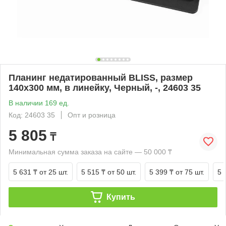
Планинг недатированный BLISS, размер
140х300 мм, в линейку, Черный, -, 24603 35
В наличии 169 ед.
Код: 24603 35
Опт и розница
5 805
₸
Минимальная сумма заказа на сайте — 50 000 ₸
5 631 ₸
от 25 шт.
5 515 ₸
от 50 шт.
5 399 ₸
от 75 шт.
5 
Купить