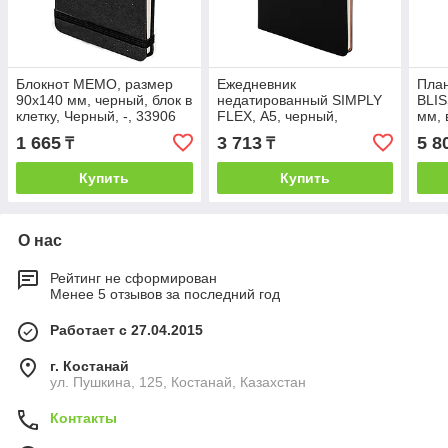
Блокнот MEMO, размер
Ежедневник
Пла
90х140 мм, черный, блок в
недатированный SIMPLY
BLIS
клетку, Черный, -, 33906
FLEX, А5, черный,
мм, 
35
кремовый блок, в линейку,
-, 2
1 665
3 713
5 8
₸
₸
Черный, -, 24738 35
Купить
Купить
О нас
Рейтинг не сформирован
Менее 5 отзывов за последний год
Работает с 27.04.2015
г. Костанай
ул. Пушкина, 125, Костанай, Казахстан
Контакты