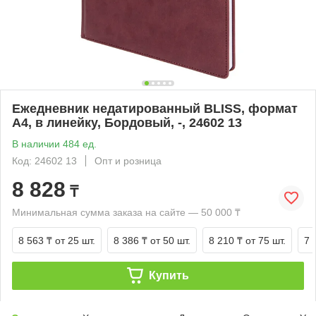
Ежедневник недатированный BLISS, формат
А4, в линейку, Бордовый, -, 24602 13
В наличии 484 ед.
Код: 24602 13
Опт и розница
8 828
₸
Минимальная сумма заказа на сайте — 50 000 ₸
8 563 ₸
от 25 шт.
8 386 ₸
от 50 шт.
8 210 ₸
от 75 шт.
7 
Купить