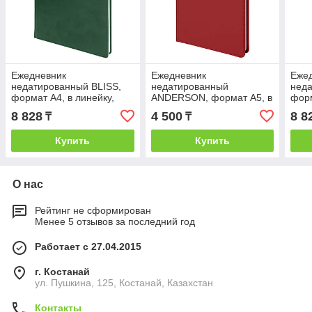
Ежедневник
Ежедневник
Еже
недатированный BLISS,
недатированный
неда
формат А4, в линейку,
ANDERSON, формат А5, в
форм
Зеленый, -, 24602 17
линейку, Бордовый, -,
Кори
8 828
4 500
8 8
₸
₸
24610 13
Купить
Купить
О нас
Рейтинг не сформирован
Менее 5 отзывов за последний год
Работает с 27.04.2015
г. Костанай
ул. Пушкина, 125, Костанай, Казахстан
Контакты