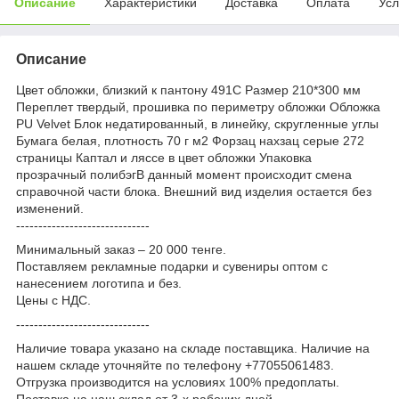
Описание
Характеристики
Доставка
Оплата
Усл
Описание
Цвет обложки, близкий к пантону 491C Размер 210*300 мм
Переплет твердый, прошивка по периметру обложки Обложка
PU Velvet Блок недатированный, в линейку, скругленные углы
Бумага белая, плотность 70 г м2 Форзац нахзац серые 272
страницы Каптал и ляссе в цвет обложки Упаковка
прозрачный полибэгВ данный момент происходит смена
справочной части блока. Внешний вид изделия остается без
изменений.
------------------------------
Минимальный заказ – 20 000 тенге.
Поставляем рекламные подарки и сувениры оптом с
нанесением логотипа и без.
Цены с НДС.
------------------------------
Наличие товара указано на складе поставщика. Наличие на
нашем складе уточняйте по телефону +77055061483.
Отгрузка производится на условиях 100% предоплаты.
Поставка на наш склад от 3-x рабочих дней