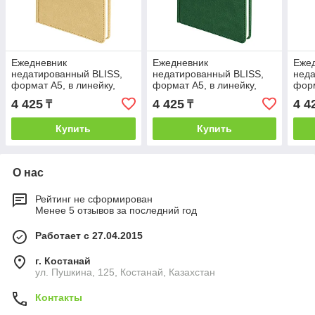
Ежедневник
Ежедневник
Еже
недатированный BLISS,
недатированный BLISS,
неда
формат А5, в линейку,
формат А5, в линейку,
форм
Бежевый, -, 24601 28
Зеленый, -, 24601 17
Зеле
4 425
4 425
4 4
₸
₸
Купить
Купить
О нас
Рейтинг не сформирован
Менее 5 отзывов за последний год
Работает с 27.04.2015
г. Костанай
ул. Пушкина, 125, Костанай, Казахстан
Контакты