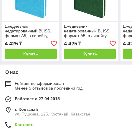
Ежедневник
Ежедневник
Еже
недатированный BLISS,
недатированный BLISS,
неда
формат А5, в линейку,
формат А5, в линейку,
форм
Голубой, -, 24601 21
Зеленый, -, 24601 17
Зеле
4 425
4 425
4 4
₸
₸
Купить
Купить
О нас
Рейтинг не сформирован
Менее 5 отзывов за последний год
Работает с 27.04.2015
г. Костанай
ул. Пушкина, 125, Костанай, Казахстан
Контакты