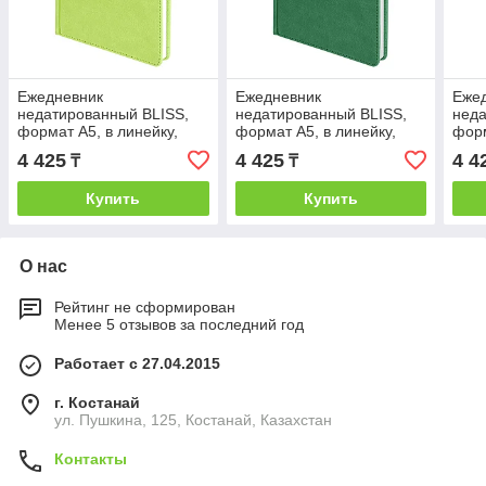
Ежедневник
Ежедневник
Еже
недатированный BLISS,
недатированный BLISS,
неда
формат А5, в линейку,
формат А5, в линейку,
форм
Зеленый, -, 24601 27
Зеленый, -, 24601 15
Кори
4 425
4 425
4 4
₸
₸
Купить
Купить
О нас
Рейтинг не сформирован
Менее 5 отзывов за последний год
Работает с 27.04.2015
г. Костанай
ул. Пушкина, 125, Костанай, Казахстан
Контакты