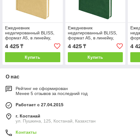
Ежедневник
Ежедневник
Еже
недатированный BLISS,
недатированный BLISS,
неда
формат А5, в линейку,
формат А5, в линейку,
форм
Бежевый, -, 24601 28
Зеленый, -, 24601 17
Зеле
4 425
4 425
4 4
₸
₸
Купить
Купить
О нас
Рейтинг не сформирован
Менее 5 отзывов за последний год
Работает с 27.04.2015
г. Костанай
ул. Пушкина, 125, Костанай, Казахстан
Контакты