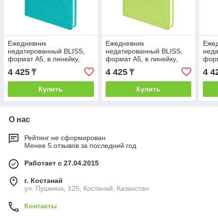
Ежедневник
Ежедневник
Еже
недатированный BLISS,
недатированный BLISS,
неда
формат А5, в линейку,
формат А5, в линейку,
форм
Бирюзовый, -, 24601 07
Зеленый, -, 24601 27
Зеле
4 425
4 425
4 4
₸
₸
Купить
Купить
О нас
Рейтинг не сформирован
Менее 5 отзывов за последний год
Работает с 27.04.2015
г. Костанай
ул. Пушкина, 125, Костанай, Казахстан
Контакты