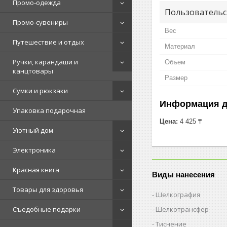
Промо-одежда
Пользовательс
Промо-сувениры
Вес
Путешествие и отдых
Материал
Ручки, карандаши и
Объем
канцтовары
Размер
Сумки и рюкзаки
Информация д
Упаковка подарочная
Цена:
4 425 ₸
Уютный дом
Электроника
Красная книга
Виды нанесения
Товары для здоровья
Шелкография
Шелкотрансфер
Съедобные подарки
Тиснение