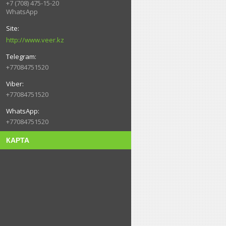
+7 (708) 475-15-20
WhatsApp
http://www.veer.kz
+77084751520
+77084751520
+77084751520
КАРТА