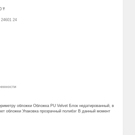
0 ₸
:
24601 24
ренности
ериметру обложки Обложка PU Velvet Блок недатированный, в
цвет обложки Упаковка прозрачный полибэг В данный момент