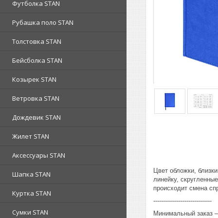
Футболка STAN
Рубашка поло STAN
Толстовка STAN
Бейсболка STAN
Козырек STAN
Ветровка STAN
Дождевик STAN
Жилет STAN
Аксессуары STAN
Цвет обложки, близк
Шапка STAN
линейку, скругленные
происходит смена спр
Куртка STAN
------------------------------
Сумки STAN
Минимальный заказ – 