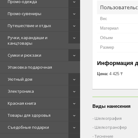
Промо-одежда
Пользовательс
Промо-сувениры
Вес
Путешествие и отдых
Материал
Ручки, карандаши и
Объем
канцтовары
Размер
Сумки и рюкзаки
Информация д
Упаковка подарочная
Цена:
4 425 ₸
Уютный дом
Электроника
Красная книга
Виды нанесения
Товары для здоровья
Шелкография
Шелкотрансфер
Съедобные подарки
Тиснение