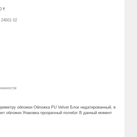
0 ₸
:
24601 02
ренности
ериметру обложки Обложка PU Velvet Блок недатированный, в
цвет обложки Упаковка прозрачный полибэг В данный момент