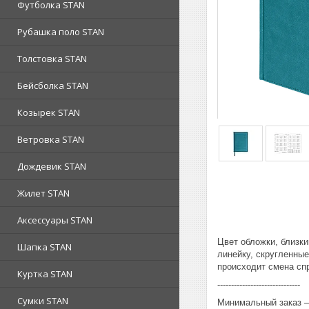
Футболка STAN
Рубашка поло STAN
Толстовка STAN
Бейсболка STAN
Козырек STAN
Ветровка STAN
Дождевик STAN
Жилет STAN
Аксессуары STAN
Цвет обложки, близк
Шапка STAN
линейку, скругленные
происходит смена спр
Куртка STAN
------------------------------
Сумки STAN
Минимальный заказ – 