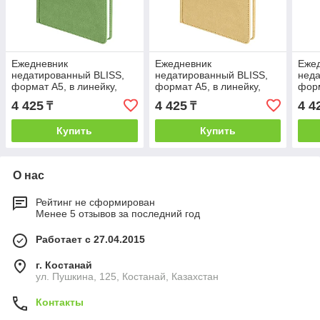
Ежедневник
Ежедневник
Еже
недатированный BLISS,
недатированный BLISS,
неда
формат А5, в линейку,
формат А5, в линейку,
форм
Зеленый, -, 24601 19
Бежевый, -, 24601 28
Зеле
4 425
4 425
4 4
₸
₸
Купить
Купить
О нас
Рейтинг не сформирован
Менее 5 отзывов за последний год
Работает с 27.04.2015
г. Костанай
ул. Пушкина, 125, Костанай, Казахстан
Контакты