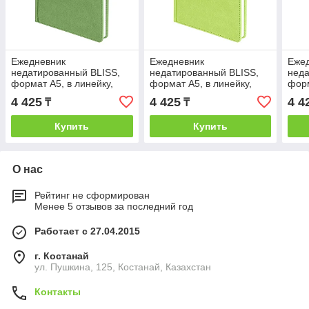
Ежедневник
Ежедневник
Еже
недатированный BLISS,
недатированный BLISS,
неда
формат А5, в линейку,
формат А5, в линейку,
форм
Зеленый, -, 24601 19
Зеленый, -, 24601 27
Зеле
4 425
4 425
4 4
₸
₸
Купить
Купить
О нас
Рейтинг не сформирован
Менее 5 отзывов за последний год
Работает с 27.04.2015
г. Костанай
ул. Пушкина, 125, Костанай, Казахстан
Контакты