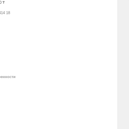
0 ₸
414 18
ренности