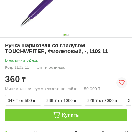
Ручка шариковая со стилусом
TOUCHWRITER, Фиолетовый, -, 1102 11
В наличии 52 ед.
Код: 1102 11
Опт и розница
360
₸
Минимальная сумма заказа на сайте — 50 000 ₸
349 ₸
от 500 шт.
338 ₸
от 1000 шт.
328 ₸
от 2000 шт.
3
Купить