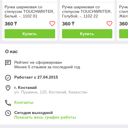
Ручка шариковая со
Ручка шариковая со
Ручк
стилусом TOUCHWRITER,
стилусом TOUCHWRITER,
сти
Белый, -, 1102 01
Голубой, -, 1102 22
Жёлт
360
360
360
₸
₸
Купить
Купить
О нас
Рейтинг не сформирован
Менее 5 отзывов за последний год
Работает с 27.04.2015
г. Костанай
ул. Пушкина, 125, Костанай, Казахстан
Контакты
Сегодня выходной
Показать весь график работы