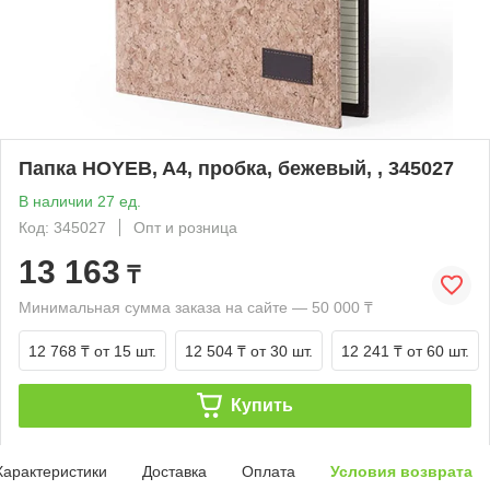
Папка HOYEB, A4, пробка, бежевый, , 345027
В наличии 27 ед.
Код: 345027
Опт и розница
13 163
₸
Минимальная сумма заказа на сайте — 50 000 ₸
12 768 ₸
от 15 шт.
12 504 ₸
от 30 шт.
12 241 ₸
от 60 шт.
Купить
Характеристики
Доставка
Оплата
Условия возврата