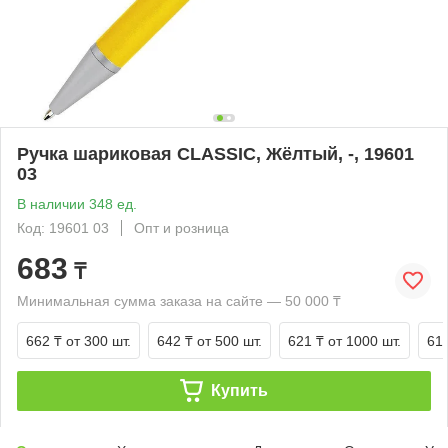
Ручка шариковая CLASSIC, Жёлтый, -, 19601
03
В наличии 348 ед.
Код: 19601 03
Опт и розница
683
₸
Минимальная сумма заказа на сайте — 50 000 ₸
662 ₸
от 300 шт.
642 ₸
от 500 шт.
621 ₸
от 1000 шт.
61
Купить