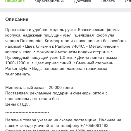
Описание
Характеристики
Доставка
Оплата
Усл
Описание
Практичная и удобная модель ручки. Классические формы
корпуса, надежный пишущий узел, “шелковая” формула
чернил Dokumental. Комфортное и легкое письмо без особого
нажима! • Цвет, близкий к Pantone 7404C. • Металлический
корпус и клип. • Нажимной механизм подачи стержня. •
Пулевидный пишущий узел 1.0 мм. • Длина линии письма
1000-1200 м. • Цвет чернил синий. • Сменный стержень
Parker style. • Виды нанесения: лазерная гравировка,
тампопечать.
------------------------------
Минимальный заказ – 20 000 тенге.
Поставляем рекламные подарки и сувениры оптом с
нанесением логотипа и без.
Цены с НДС.
------------------------------
Наличие товара указано на складе поставщика. Наличие на
нашем складе уточняйте по телефону +77055061483.
Отгрузка производится на условиях 100% предоплаты.