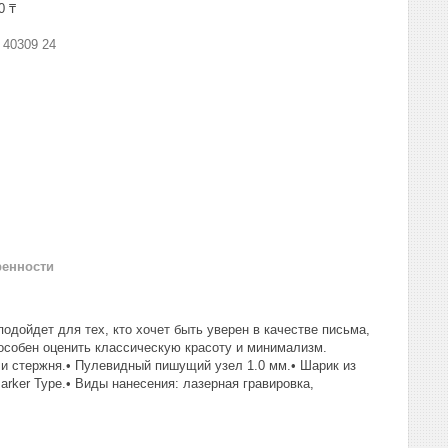
0 ₸
:
40309 24
ренности
подойдет для тех, кто хочет быть уверен в качестве письма,
особен оценить классическую красоту и минимализм.
чи стержня.• Пулевидный пишущий узел 1.0 мм.• Шарик из
rker Type.• Виды нанесения: лазерная гравировка,