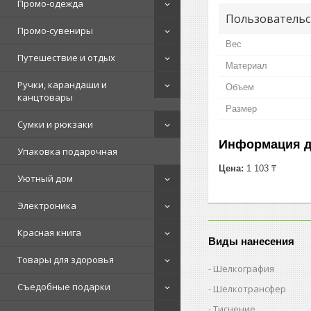
Промо-одежда
Пользовательс
Промо-сувениры
Вес
Путешествие и отдых
Материал
Ручки, карандаши и
Объем
канцтовары
Размер
Сумки и рюкзаки
Информация д
Упаковка подарочная
Цена:
1 103 ₸
Уютный дом
Электроника
Красная книга
Виды нанесения
Товары для здоровья
Шелкография
Съедобные подарки
Шелкотрансфер
Тиснение