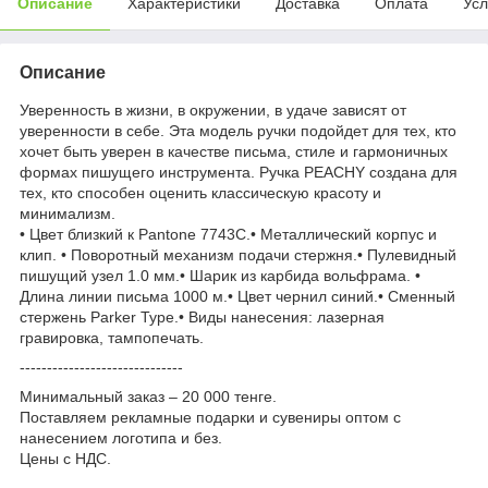
Описание
Характеристики
Доставка
Оплата
Усл
Описание
Уверенность в жизни, в окружении, в удаче зависят от
уверенности в себе. Эта модель ручки подойдет для тех, кто
хочет быть уверен в качестве письма, стиле и гармоничных
формах пишущего инструмента. Ручка PEACHY создана для
тех, кто способен оценить классическую красоту и
минимализм.
• Цвет близкий к Pantone 7743C.• Металлический корпус и
клип. • Поворотный механизм подачи стержня.• Пулевидный
пишущий узел 1.0 мм.• Шарик из карбида вольфрама. •
Длина линии письма 1000 м.• Цвет чернил синий.• Сменный
стержень Parker Type.• Виды нанесения: лазерная
гравировка, тампопечать.
------------------------------
Минимальный заказ – 20 000 тенге.
Поставляем рекламные подарки и сувениры оптом с
нанесением логотипа и без.
Цены с НДС.
------------------------------