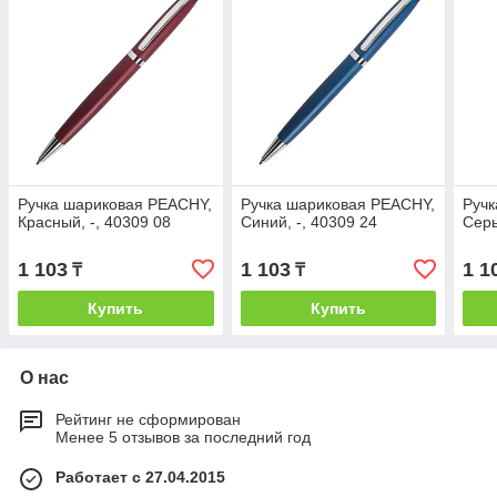
Ручка шариковая PEACHY,
Ручка шариковая PEACHY,
Ручк
Красный, -, 40309 08
Синий, -, 40309 24
Серы
1 103
1 103
1 1
₸
₸
Купить
Купить
О нас
Рейтинг не сформирован
Менее 5 отзывов за последний год
Работает с 27.04.2015