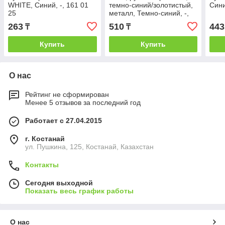
WHITE, Синий, -, 161 01
темно-синий/золотистый,
Сини
25
металл, Темно-синий, -,
1101 25
263
510
443
₸
₸
Купить
Купить
О нас
Рейтинг не сформирован
Менее 5 отзывов за последний год
Работает с 27.04.2015
г. Костанай
ул. Пушкина, 125, Костанай, Казахстан
Контакты
Сегодня выходной
Показать весь график работы
О нас