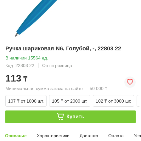
Ручка шариковая N6, Голубой, -, 22803 22
В наличии 15564 ед.
Код: 22803 22
Опт и розница
113
₸
Минимальная сумма заказа на сайте — 50 000 ₸
107 ₸
от 1000 шт.
105 ₸
от 2000 шт.
102 ₸
от 3000 шт.
Купить
Описание
Характеристики
Доставка
Оплата
Усл