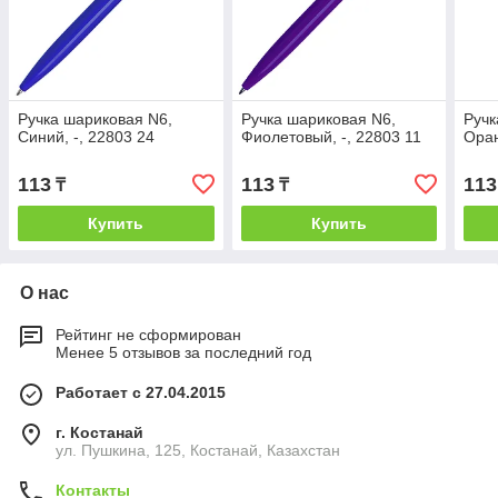
Ручка шариковая N6,
Ручка шариковая N6,
Ручк
Синий, -, 22803 24
Фиолетовый, -, 22803 11
Оран
113
113
113
₸
₸
Купить
Купить
О нас
Рейтинг не сформирован
Менее 5 отзывов за последний год
Работает с 27.04.2015
г. Костанай
ул. Пушкина, 125, Костанай, Казахстан
Контакты