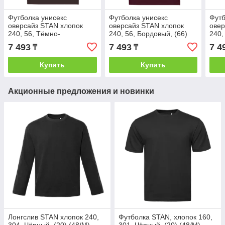
Футболка унисекс
Футболка унисекс
Футб
оверсайз STAN хлопок
оверсайз STAN хлопок
овер
240, 56, Тёмно-
240, 56, Бордовый, (66)
240,
Шоколадный, (107)
(44/XS)
(46/
7 493
7 493
7 4
₸
₸
(54/XXL)
Купить
Купить
Акционные предложения и новинки
Лонгслив STAN хлопок 240,
Футболка STAN, хлопок 160,