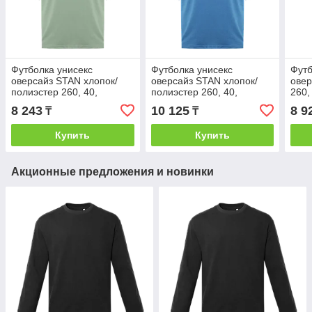
Футболка унисекс
Футболка унисекс
Футб
оверсайз STAN хлопок/
оверсайз STAN хлопок/
овер
полиэстер 260, 40,
полиэстер 260, 40,
260,
Светло-оливковый, (136)
Голубой, (761) (48/M)
олив
8 243
10 125
8 9
₸
₸
(48/M)
Купить
Купить
Акционные предложения и новинки