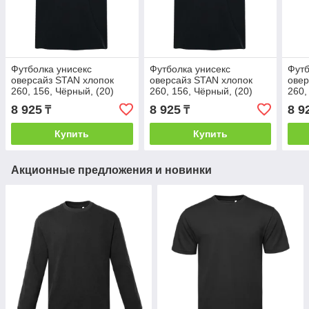
Футболка унисекс
Футболка унисекс
Футб
оверсайз STAN хлопок
оверсайз STAN хлопок
овер
260, 156, Чёрный, (20)
260, 156, Чёрный, (20)
260,
(44/XS)
(48/M)
(46/
8 925
8 925
8 9
₸
₸
Купить
Купить
Акционные предложения и новинки