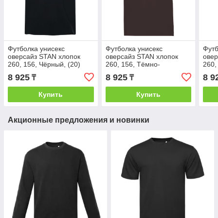
Футболка унисекс
Футболка унисекс
Футб
оверсайз STAN хлопок
оверсайз STAN хлопок
овер
260, 156, Чёрный, (20)
260, 156, Тёмно-
260,
(54/XXL)
Шоколадный, (107)
(54/
8 925
8 925
8 9
₸
₸
(54/XXL)
Купить
Купить
Акционные предложения и новинки