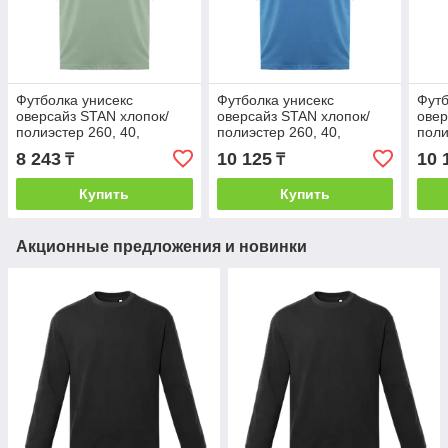
Футболка унисекс
Футболка унисекс
Футб
оверсайз STAN хлопок/
оверсайз STAN хлопок/
овер
полиэстер 260, 40,
полиэстер 260, 40,
поли
Светло-оливковый, (136)
Голубой, (761) (46/S)
Граф
8 243
10 125
10 
₸
₸
(46/S)
Купить
Купить
Акционные предложения и новинки