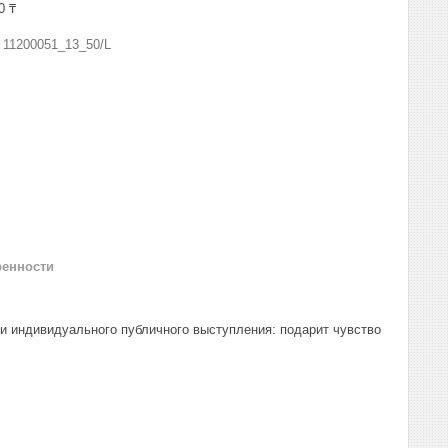
0 ₸
:
11200051_13_50/L
ренности
и индивидуального публичного выступления: подарит чувство