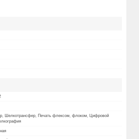
2
р, Шелкотрансфер, Печать флексом, флоком, Цифровой
елкография
ная