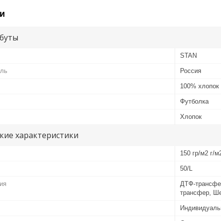
и
буты
STAN
ель
Россия
100% хлопок
Футболка
Хлопок
кие характеристики
150 гр/м2 г/м
50/L
ия
ДТФ-трансфе
трансфер, Ш
Индивидуаль