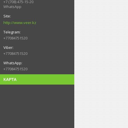
+7 (708) 475-15-20
WhatsApp
http://www.veer.kz
+77084751520
+77084751520
+77084751520
КАРТА