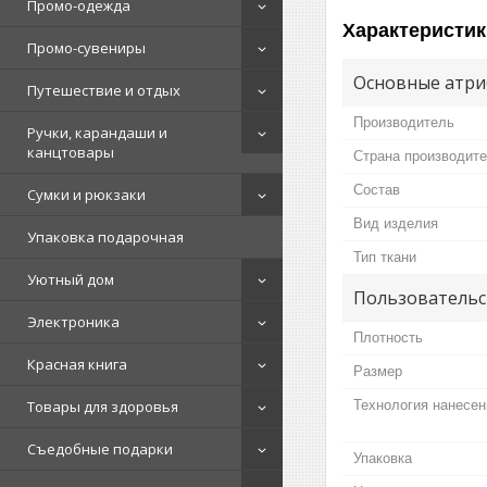
Промо-одежда
Характеристик
Промо-сувениры
Основные атри
Путешествие и отдых
Производитель
Ручки, карандаши и
канцтовары
Страна производит
Состав
Сумки и рюкзаки
Вид изделия
Упаковка подарочная
Тип ткани
Уютный дом
Пользовательс
Электроника
Плотность
Красная книга
Размер
Технология нанесен
Товары для здоровья
Съедобные подарки
Упаковка