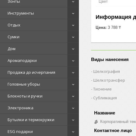
Зонты
Цвет
Инструменты
Информация д
Отдых
Цена:
3 788 ₸
Сумки
Дом
Виды нанесения
Аромаподарки
Шелкография
Продажа до исчерпания
Шелкотрансфер
Головные уборы
Тиснение
Блокноты и ручки
Сублимация
Электроника
Бутылки и термокружки
Корпоративный тек
ESG подарки