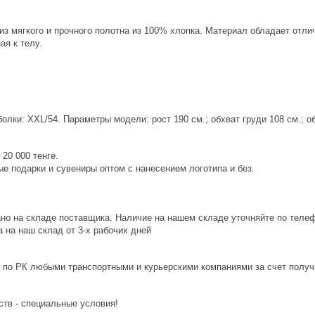
из мягкого и прочного полотна из 100% хлопка. Материал обладает от
ая к телу.
лки: XXL/54. Параметры модели: рост 190 см.; обхват груди 108 см.; об
20 000 тенге.
е подарки и сувениры оптом с нанесением логотипа и без.
ано на складе поставщика. Наличие на нашем складе уточняйте по теле
 на наш склад от 3-x рабочих дней
 по РК любыми транспортными и курьерскими компаниями за счет получ
ств - специальные условия!