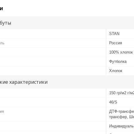
и
буты
STAN
ель
Россия
100% хлопок
Футболка
Хлопок
кие характеристики
150 гр/м2 г/м
46/S
ия
ДТФ-трансфе
трансфер, Ш
Индивидуаль