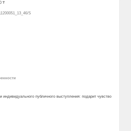
0 ₸
11200051_13_46/S
ренности
и индивидуального публичного выступления: подарит чувство