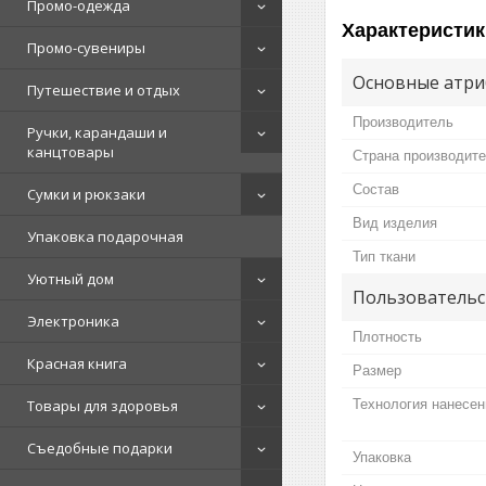
Промо-одежда
Характеристик
Промо-сувениры
Основные атри
Путешествие и отдых
Производитель
Ручки, карандаши и
канцтовары
Страна производит
Состав
Сумки и рюкзаки
Вид изделия
Упаковка подарочная
Тип ткани
Уютный дом
Пользовательс
Электроника
Плотность
Красная книга
Размер
Технология нанесен
Товары для здоровья
Съедобные подарки
Упаковка