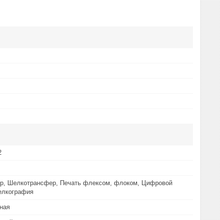
2
р, Шелкотрансфер, Печать флексом, флоком, Цифровой
елкография
ная