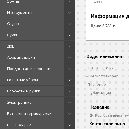
Зонты
Цвет
Инструменты
Информация д
Отдых
Цена:
3 788 ₸
Сумки
Дом
Виды нанесения
Аромаподарки
Шелкография
Продажа до исчерпания
Шелкотрансфер
Головные уборы
Тиснение
Блокноты и ручки
Сублимация
Электроника
Бутылки и термокружки
Корпоративный тек
ESG подарки