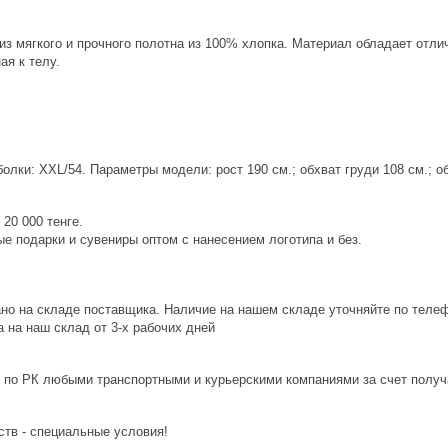
из мягкого и прочного полотна из 100% хлопка. Материал обладает от
ая к телу.
лки: XXL/54. Параметры модели: рост 190 см.; обхват груди 108 см.; об
20 000 тенге.
е подарки и сувениры оптом с нанесением логотипа и без.
ано на складе поставщика. Наличие на нашем складе уточняйте по теле
 на наш склад от 3-x рабочих дней
 по РК любыми транспортными и курьерскими компаниями за счет получ
ств - специальные условия!