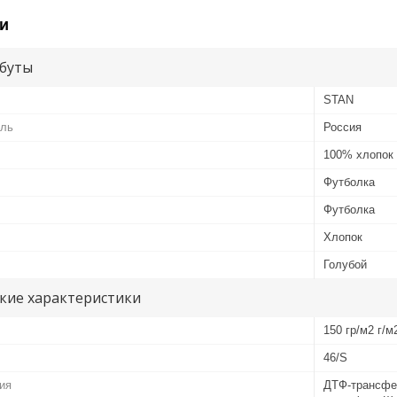
и
буты
STAN
ель
Россия
100% хлопок
Футболка
Футболка
Хлопок
Голубой
кие характеристики
150 гр/м2 г/м
46/S
ия
ДТФ-трансфе