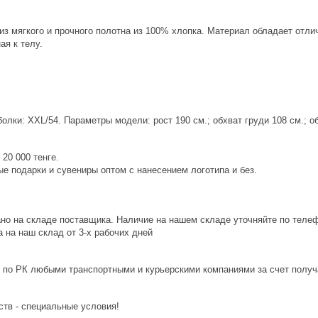
из мягкого и прочного полотна из 100% хлопка. Материал обладает от
ая к телу.
лки: XXL/54. Параметры модели: рост 190 см.; обхват груди 108 см.; об
20 000 тенге.
е подарки и сувениры оптом с нанесением логотипа и без.
ано на складе поставщика. Наличие на нашем складе уточняйте по теле
 на наш склад от 3-x рабочих дней
 по РК любыми транспортными и курьерскими компаниями за счет получ
ств - специальные условия!