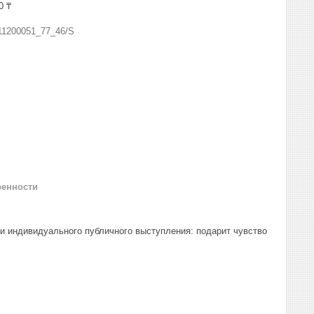
0 ₸
11200051_77_46/S
ренности
и индивидуального публичного выступления: подарит чувство