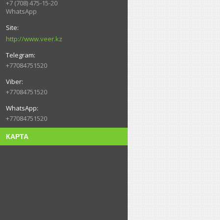
+7 (708) 475-15-20
WhatsApp
http://www.veer.kz
+77084751520
+77084751520
+77084751520
КАРТА