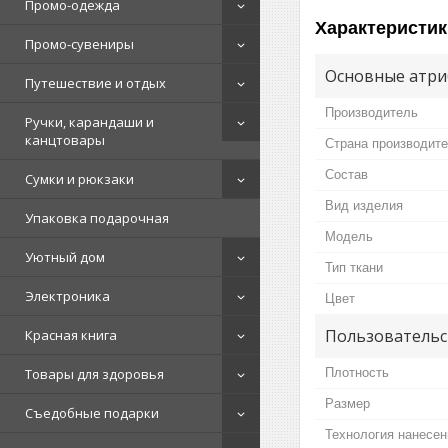
Промо-одежда
Характеристик
Промо-сувениры
Основные атри
Путешествие и отдых
Производитель
Ручки, карандаши и
канцтовары
Страна производит
Состав
Сумки и рюкзаки
Вид изделия
Упаковка подарочная
Мoдель
Уютный дом
Тип ткани
Электроника
Цвет
Пользовательс
Красная книга
Плотность
Товары для здоровья
Размер
Съедобные подарки
Технология нанесен