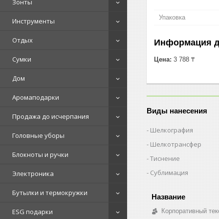
Зонты
Упаковка
Инструменты
Отдых
Информация д
Сумки
Цена:
3 788 ₸
Дом
Аромаподарки
Виды нанесения
Продажа до исчерпания
Шелкография
Головные уборы
Шелкотрансфер
Блокноты и ручки
Тиснение
Сублимация
Электроника
Бутылки и термокружки
Корпоративный тек
ESG подарки