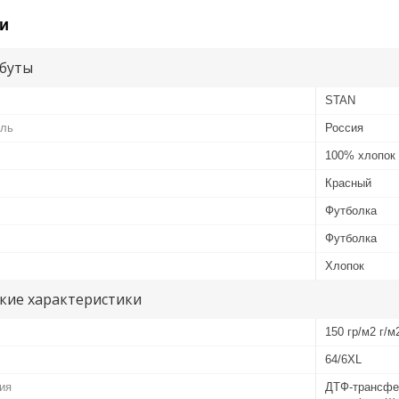
и
буты
STAN
ель
Россия
100% хлопок
Красный
Футболка
Футболка
Хлопок
кие характеристики
150 гр/м2 г/м
64/6XL
ия
ДТФ-трансфе