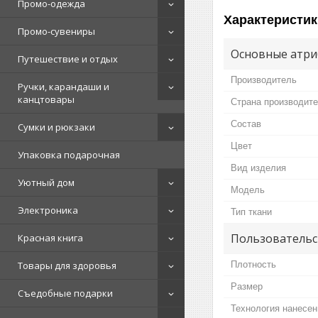
Промо-одежда
Характеристик
Промо-сувениры
Основные атри
Путешествие и отдых
Производитель
Ручки, карандаши и
канцтовары
Страна производит
Состав
Сумки и рюкзаки
Цвет
Упаковка подарочная
Вид изделия
Уютный дом
Мoдель
Электроника
Тип ткани
Пользовательс
Красная книга
Плотность
Товары для здоровья
Размер
Съедобные подарки
Технология нанесен