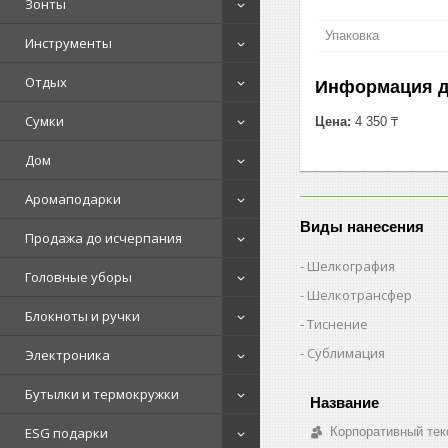
Зонты
Упаковка
Инструменты
Отдых
Информация д
Сумки
Цена:
4 350 ₸
Дом
Аромаподарки
Виды нанесения
Продажа до исчерпания
Шелкография
Головные уборы
Шелкотрансфер
Блокноты и ручки
Тиснение
Сублимация
Электроника
Бутылки и термокружки
Корпоративный тек
ESG подарки