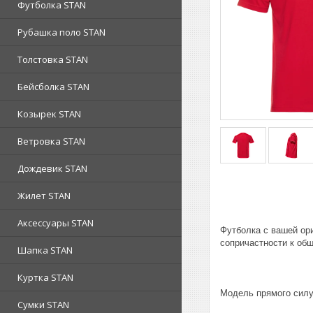
Футболка STAN
Рубашка поло STAN
Толстовка STAN
Бейсболка STAN
Козырек STAN
Ветровка STAN
Дождевик STAN
Жилет STAN
Аксессуары STAN
Футболка с вашей ор
сопричастности к об
Шапка STAN
Куртка STAN
Модель прямого силу
Сумки STAN