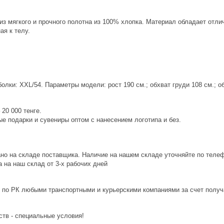
из мягкого и прочного полотна из 100% хлопка. Материал обладает от
ая к телу.
лки: XXL/54. Параметры модели: рост 190 см.; обхват груди 108 см.; об
20 000 тенге.
е подарки и сувениры оптом с нанесением логотипа и без.
ано на складе поставщика. Наличие на нашем складе уточняйте по теле
 на наш склад от 3-x рабочих дней
 по РК любыми транспортными и курьерскими компаниями за счет получ
ств - специальные условия!