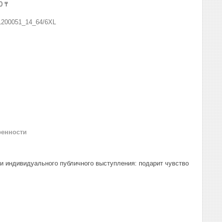
0 ₸
1200051_14_64/6XL
ренности
и индивидуального публичного выступления: подарит чувство