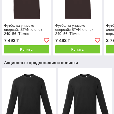
Футболка унисекс
Футболка унисекс
Футб
оверсайз STAN хлопок
оверсайз STAN хлопок
хлоп
240, 56, Тёмно-
240, 56, Тёмно-
серы
Шоколадный, (107)
Шоколадный, (107)
7 493
7 493
3 7
₸
₸
(54/XXL)
(56/XXXL)
Купить
Купить
Акционные предложения и новинки