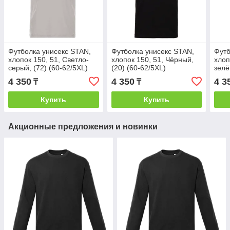
Футболка унисекс STAN,
Футболка унисекс STAN,
Футб
хлопок 150, 51, Светло-
хлопок 150, 51, Чёрный,
хлоп
серый, (72) (60-62/5XL)
(20) (60-62/5XL)
зелё
62/5
4 350
4 350
4 3
₸
₸
Купить
Купить
Акционные предложения и новинки