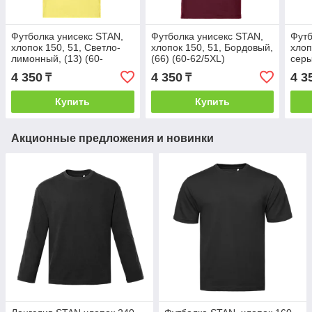
Футболка унисекс STAN,
Футболка унисекс STAN,
Футб
хлопок 150, 51, Светло-
хлопок 150, 51, Бордовый,
хлоп
лимонный, (13) (60-
(66) (60-62/5XL)
серы
62/5XL)
4 350
4 350
4 3
₸
₸
Купить
Купить
Акционные предложения и новинки