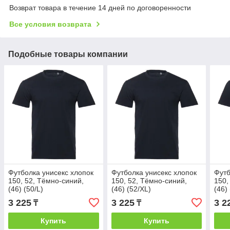
Возврат товара в течение 14 дней по договоренности
Все условия возврата
Подобные товары компании
Футболка унисекс хлопок
Футболка унисекс хлопок
Футб
150, 52, Тёмно-синий,
150, 52, Тёмно-синий,
150,
(46) (50/L)
(46) (52/XL)
(46)
3 225
3 225
3 2
₸
₸
Купить
Купить